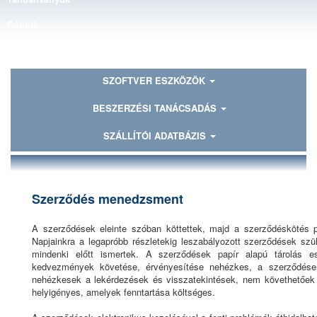
Rólunk
Kapcsolat
SZOFTVER ESZKÖZÖK
BESZERZÉSI TANÁCSADÁS
SZÁLLÍTÓI ADATBÁZIS
Szerződés menedzsment
A szerződések eleinte szóban köttettek, majd a szerződéskötés p
Napjainkra a legapróbb részletekig leszabályozott szerződések sz
mindenki előtt ismertek. A szerződések papír alapú tárolás e
kedvezmények követése, érvényesítése nehézkes, a szerződésen k
nehézkesek a lekérdezések és visszatekintések, nem követhetőek 
helyigényes, amelyek fenntartása költséges.