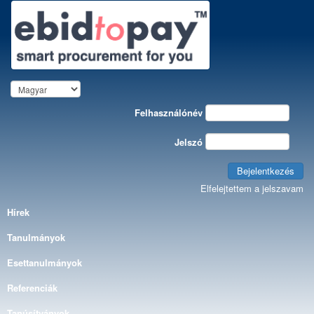
Felhasználónév
Jelszó
Bejelentkezés
Elfelejtettem a jelszavam
Hírek
Tanulmányok
Esettanulmányok
Referenciák
Tanúsítványok