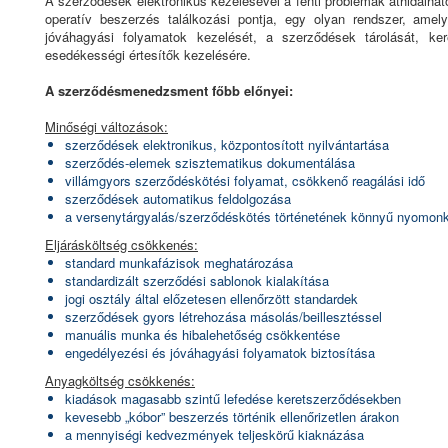
A szerződések elektronikus kezelésével a fenti problémák áthidalha
operatív beszerzés találkozási pontja, egy olyan rendszer, amel
jóváhagyási folyamatok kezelését, a szerződések tárolását, ker
esedékességi értesítők kezelésére.
A szerződésmenedzsment főbb előnyei:
Minőségi változások:
szerződések elektronikus, központosított nyilvántartása
szerződés-elemek szisztematikus dokumentálása
villámgyors szerződéskötési folyamat, csökkenő reagálási idő
szerződések automatikus feldolgozása
a versenytárgyalás/szerződéskötés történetének könnyű nyomon
Eljárásköltség csökkenés:
standard munkafázisok meghatározása
standardizált szerződési sablonok kialakítása
jogi osztály által előzetesen ellenőrzött standardek
szerződések gyors létrehozása másolás/beillesztéssel
manuális munka és hibalehetőség csökkentése
engedélyezési és jóváhagyási folyamatok biztosítása
Anyagköltség csökkenés:
kiadások magasabb szintű lefedése keretszerződésekben
kevesebb „kóbor” beszerzés történik ellenőrizetlen árakon
a mennyiségi kedvezmények teljeskörű kiaknázása