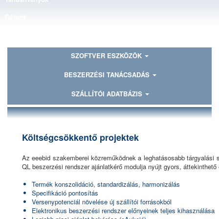
Rólunk
Kapcsolat
SZOFTVER ESZKÖZÖK
BESZERZÉSI TANÁCSADÁS
SZÁLLÍTÓI ADATBÁZIS
Költségcsökkentő projektek
Az eeebid szakemberei közreműködnek a leghatásosabb tárgyalási s
QL beszerzési rendszer ajánlatkérő modulja nyújt gyors, áttekinthető 
Termék konszolidáció, standardizálás, harmonizálás
Specifikáció pontosítás
Versenypotenciál növelése új szállítói forrásokból
Elektronikus beszerzési rendszer előnyeinek teljes kihasználása