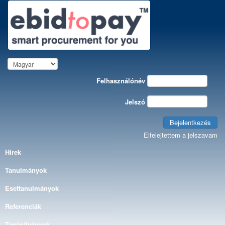
Felhasználónév
Jelszó
Bejelentkezés
Elfelejtettem a jelszavam
Hírek
Tanulmányok
Esettanulmányok
Referenciák
Tanúsítványok