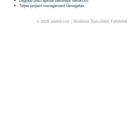
Legjobb piaci ajánlat bekérése (eAukció)
Teljes project management támogatás
© 2026 eeebid.com |
Általános Szerződési Feltételek