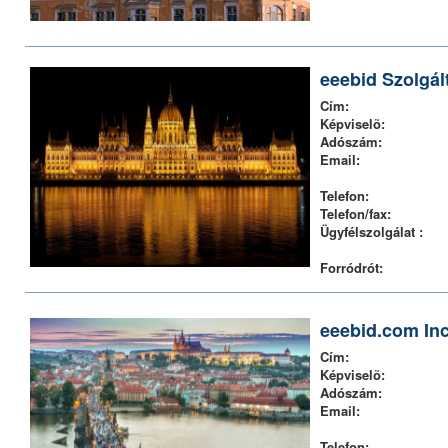
eeebid Szolgál
Cím:
Képviselõ:
Adószám:
Email:
Telefon:
Telefon/fax:
Ügyfélszolgálat :
Forródrót:
eeebid.com Inc
Cím:
Képviselõ:
Adószám:
Email:
Telefon: