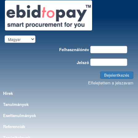
Felhasználónév
Jelszó
Bejelentkezés
Elfelejtettem a jelszavam
Hírek
Tanulmányok
Esettanulmányok
Referenciák
Tanúsítványok