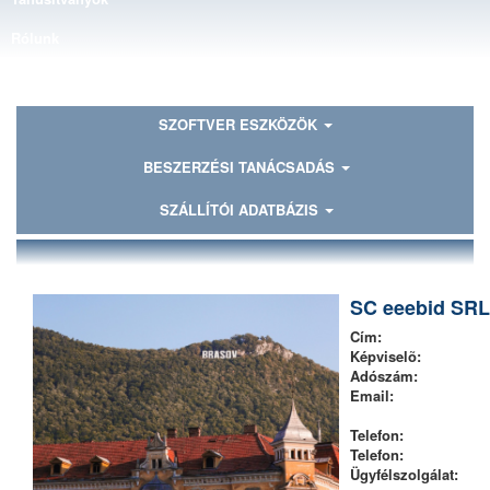
Rólunk
Kapcsolat
SZOFTVER ESZKÖZÖK
BESZERZÉSI TANÁCSADÁS
SZÁLLÍTÓI ADATBÁZIS
SC eeebid SRL
Cím:
Képviselõ:
Adószám:
Email:
Telefon:
Telefon:
Ügyfélszolgálat: