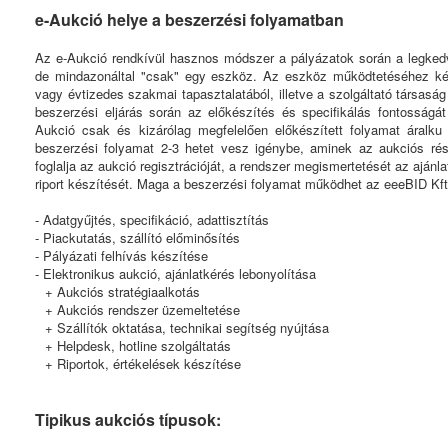
e-Aukció helye a beszerzési folyamatban
Az e-Aukció rendkívül hasznos módszer a pályázatok során a legkedv
de mindazonáltal "csak" egy eszköz. Az eszköz működtetéséhez két f
vagy évtizedes szakmai tapasztalatából, illetve a szolgáltató társaság
beszerzési eljárás során az előkészítés és specifikálás fontosságá
Aukció csak és kizárólag megfelelően előkészített folyamat áralku
beszerzési folyamat 2-3 hetet vesz igénybe, aminek az aukciós rés
foglalja az aukció regisztrációját, a rendszer megismertetését az ajánla
riport készítését. Maga a beszerzési folyamat működhet az eeeBID Kft
- Adatgyűjtés, specifikáció, adattisztítás
- Piackutatás, szállító előminősítés
- Pályázati felhívás készítése
- Elektronikus aukció, ajánlatkérés lebonyolítása
+ Aukciós stratégiaalkotás
+ Aukciós rendszer üzemeltetése
+ Szállítók oktatása, technikai segítség nyújtása
+ Helpdesk, hotline szolgáltatás
+ Riportok, értékelések készítése
Tipikus aukciós típusok: