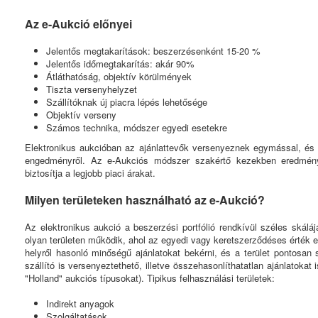
Az e-Aukció előnyei
Jelentős megtakarítások: beszerzésenként 15-20 %
Jelentős időmegtakarítás: akár 90%
Átláthatóság, objektív körülmények
Tiszta versenyhelyzet
Szállítóknak új piacra lépés lehetősége
Objektív verseny
Számos technika, módszer egyedi esetekre
Elektronikus aukcióban az ajánlattevők versenyeznek egymással, és
engedményről. Az e-Aukciós módszer szakértő kezekben eredményes
biztosítja a legjobb piaci árakat.
Milyen területeken használható az e-Aukció?
Az elektronikus aukció a beszerzési portfólió rendkívül széles skál
olyan területen működik, ahol az egyedi vagy keretszerződéses érték elér
helyről hasonló minőségű ajánlatokat bekérni, és a terület pontosan 
szállító is versenyeztethető, illetve összehasonlíthatatlan ajánlatokat
"Holland" aukciós típusokat). Tipikus felhasználási területek:
Indirekt anyagok
Szolgáltatások