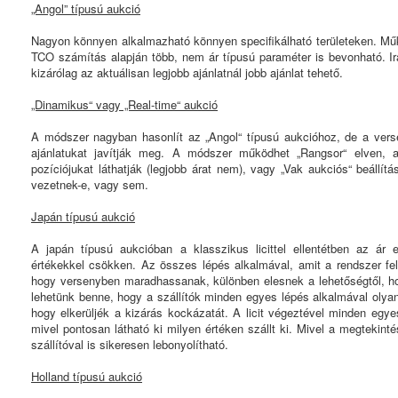
„Angol” típusú aukció
Nagyon könnyen alkalmazható könnyen specifikálható területeken. Mű
TCO számítás alapján több, nem ár típusú paraméter is bevonható. Irá
kizárólag az aktuálisan legjobb ajánlatnál jobb ajánlat tehető.
„Dinamikus“ vagy „Real-time“ aukció
A módszer nagyban hasonlít az „Angol“ típusú aukcióhoz, de a verse
ajánlatukat javítják meg. A módszer működhet „Rangsor“ elven, a
pozíciójukat láthatják (legjobb árat nem), vagy „Vak aukciós“ beállít
vezetnek-e, vagy sem.
Japán típusú aukció
A japán típusú aukcióban a klasszikus licittel ellentétben az ár e
értékekkel csökken. Az összes lépés alkalmával, amit a rendszer felkí
hogy versenyben maradhassanak, különben elesnek a lehetőségtől, ho
lehetünk benne, hogy a szállítók minden egyes lépés alkalmával olyan
hogy elkerüljék a kizárás kockázatát. A licit végeztével minden egyes
mivel pontosan látható ki milyen értéken szállt ki. Mivel a megtekinté
szállítóval is sikeresen lebonyolítható.
Holland típusú aukció