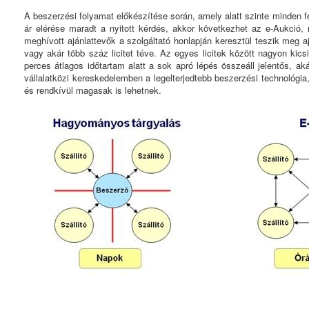
A beszerzési folyamat előkészítése során, amely alatt szinte minden fel
ár elérése maradt a nyitott kérdés, akkor következhet az e-Aukció,
meghívott ajánlattevők a szolgáltató honlapján keresztül teszik meg ajá
vagy akár több száz licitet téve. Az egyes licitek között nagyon kic
perces átlagos időtartam alatt a sok apró lépés összeáll jelentős, 
vállalatközi kereskedelemben a legelterjedtebb beszerzési technológia
és rendkívül magasak is lehetnek.