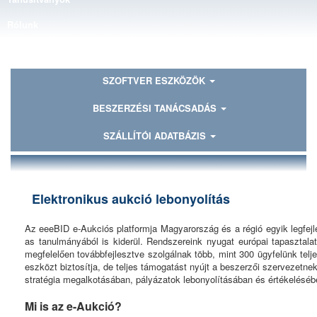
Rólunk
Kapcsolat
SZOFTVER ESZKÖZÖK
BESZERZÉSI TANÁCSADÁS
SZÁLLÍTÓI ADATBÁZIS
Elektronikus aukció lebonyolítás
Az eeeBID e-Aukciós platformja Magyarország és a régió egyik legfej
as tanulmányából is kiderül. Rendszereink nyugat európai tapasztal
megfelelően továbbfejlesztve szolgálnak több, mint 300 ügyfelünk t
eszközt biztosítja, de teljes támogatást nyújt a beszerzői szervezetne
stratégia megalkotásában, pályázatok lebonyolításában és értékeléséb
Mi is az e-Aukció?