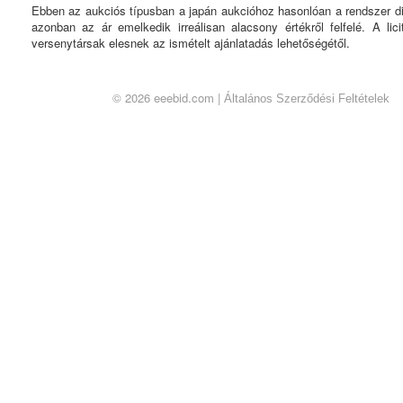
Ebben az aukciós típusban a japán aukcióhoz hasonlóan a rendszer dikt
azonban az ár emelkedik irreálisan alacsony értékről felfelé. A licit
versenytársak elesnek az ismételt ajánlatadás lehetőségétől.
© 2026 eeebid.com |
Általános Szerződési Feltételek