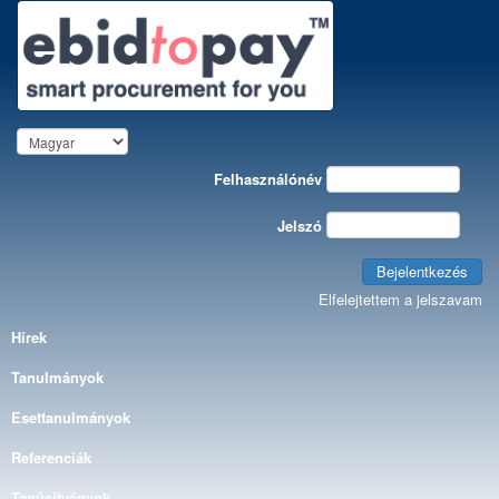
Felhasználónév
Jelszó
Bejelentkezés
Elfelejtettem a jelszavam
Hírek
Tanulmányok
Esettanulmányok
Referenciák
Tanúsítványok