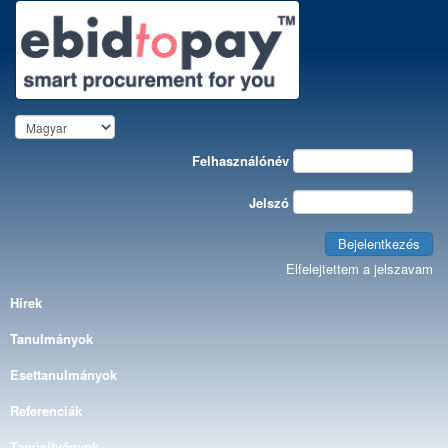
Felhasználónév
Jelszó
Bejelentkezés
Elfelejtettem a jelszavam
Hírek
Tanulmányok
Esettanulmányok
Referenciák
Tanúsítványok