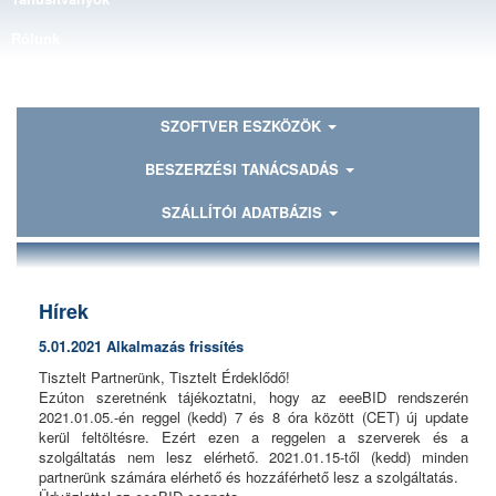
Rólunk
Kapcsolat
SZOFTVER ESZKÖZÖK
BESZERZÉSI TANÁCSADÁS
SZÁLLÍTÓI ADATBÁZIS
Hírek
5.01.2021 Alkalmazás frissítés
Tisztelt Partnerünk, Tisztelt Érdeklődő!
Ezúton szeretnénk tájékoztatni, hogy az eeeBID rendszerén
2021.01.05.-én reggel (kedd) 7 és 8 óra között (CET) új update
kerül feltöltésre. Ezért ezen a reggelen a szerverek és a
szolgáltatás nem lesz elérhető. 2021.01.15-től (kedd) minden
partnerünk számára elérhető és hozzáférhető lesz a szolgáltatás.