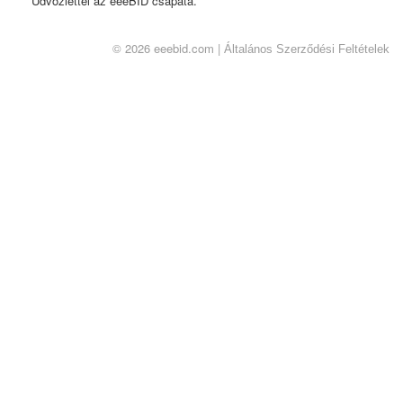
Üdvözlettel az eeeBID csapata.
© 2026 eeebid.com |
Általános Szerződési Feltételek