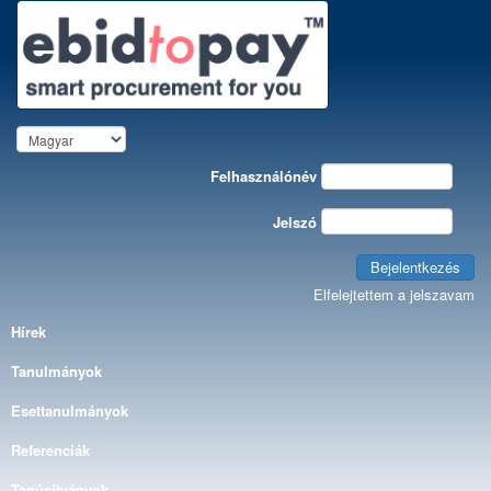
Felhasználónév
Jelszó
Bejelentkezés
Elfelejtettem a jelszavam
Hírek
Tanulmányok
Esettanulmányok
Referenciák
Tanúsítványok