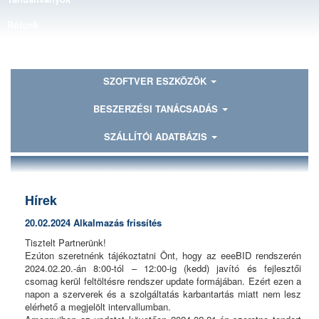
Rólunk
Kapcsolat
SZOFTVER ESZKÖZÖK
BESZERZÉSI TANÁCSADÁS
SZÁLLÍTÓI ADATBÁZIS
Hírek
20.02.2024 Alkalmazás frissítés
Tisztelt Partnerünk!
Ezúton szeretnénk tájékoztatni Önt, hogy az eeeBID rendszerén
2024.02.20.-án 8:00-tól – 12:00-ig (kedd) javító és fejlesztői
csomag kerül feltöltésre rendszer update formájában. Ezért ezen a
napon a szerverek és a szolgáltatás karbantartás miatt nem lesz
elérhető a megjelölt intervallumban.