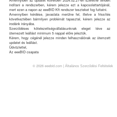
Amennyiben az updatet követően 2024.02.21-én szeretne tendert
indítani a rendszerben, kérem jelezze ezt a kapcsolattartójánál,
mert ezen a napon az eeeBID Kft rendszer teszteket fog futtatni.
Amennyiben kérdése, javaslata merülne fel, illetve a frissítés
következtében bármilyen problémát tapasztal, kérem jelezze az
irodánk irányába.
Szerződéses kötelezettségvállalásunknak eleget téve az
ütemezett leállást minimum 5 nappal előre jeleztük.
Kérem, hogy cégénél jelezze minden felhasználónak az ütemzett
updatet és leállást.
Üdvözlettel,
Az eeeBID csapata
© 2026 eeebid.com |
Általános Szerződési Feltételek