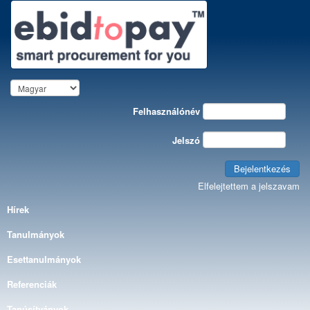
Felhasználónév
Jelszó
Bejelentkezés
Elfelejtettem a jelszavam
Hírek
Tanulmányok
Esettanulmányok
Referenciák
Tanúsítványok